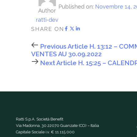
Published on:
Novembre 14, 2
Author
ratti-dev
SHARE ON
Previous Article
H. 13:12 – CO
VENTES AU 30.09.2022
Next Article
H. 15:25 – CALEN
Ratti S.p.A. Società Benefit
Via Madonna, 30 22070 Guanzate (CO) – Italia
Capitale Sociale i.v. € 11.115.000