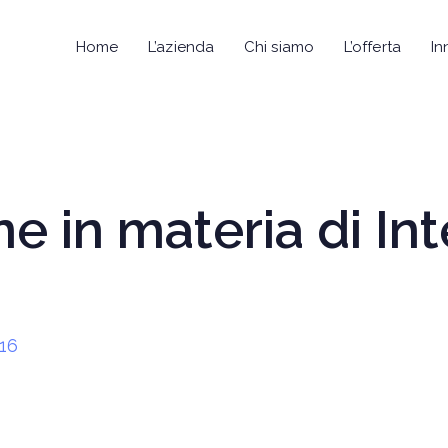
Home
L’azienda
Chi siamo
L’offerta
In
 in materia di Int
16