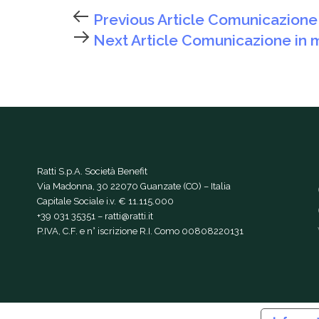
Previous Article
Comunicazione i
Next Article
Comunicazione in ma
Ratti S.p.A. Società Benefit
Via Madonna, 30 22070 Guanzate (CO) – Italia
Capitale Sociale i.v. € 11.115.000
+39 031 35351
–
ratti@ratti.it
P.IVA, C.F. e n° iscrizione R.I. Como 00808220131