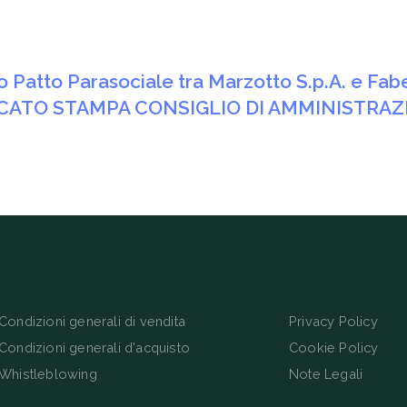
 Patto Parasociale tra Marzotto S.p.A. e Faber
NICATO STAMPA CONSIGLIO DI AMMINISTR
Condizioni generali di vendita
Privacy Policy
Condizioni generali d'acquisto
Cookie Policy
Whistleblowing
Note Legali