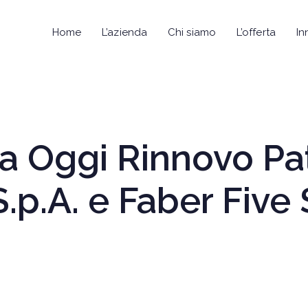
Home
L’azienda
Chi siamo
L’offerta
In
lia Oggi Rinnovo Pa
.p.A. e Faber Five S.