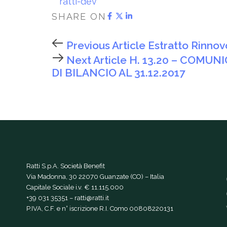
ratti-dev
SHARE ON
Previous Article
Estratto Rinnovo
Next Article
H. 13.20 – COMU
DI BILANCIO AL 31.12.2017
Ratti S.p.A. Società Benefit
Via Madonna, 30 22070 Guanzate (CO) – Italia
Capitale Sociale i.v. € 11.115.000
+39 031 35351
–
ratti@ratti.it
P.IVA, C.F. e n° iscrizione R.I. Como 00808220131