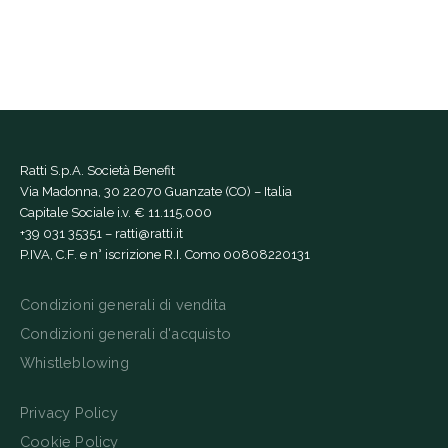
Ratti S.p.A. Società Benefit
Via Madonna, 30 22070 Guanzate (CO) – Italia
Capitale Sociale i.v. € 11.115.000
+39 031 35351
–
ratti@ratti.it
P.IVA, C.F. e n° iscrizione R.I. Como 00808220131
Condizioni generali di vendita
Condizioni generali d'acquisto
Whistleblowing
Privacy Policy
Cookie Policy