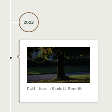
2022
Ratti
diventa
Società Benefit
.