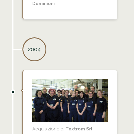
Dominioni
.
2004
Acquisizione di
Textrom Srl
,