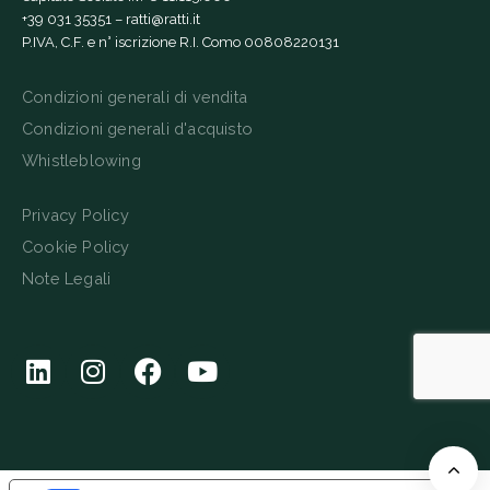
+39 031 35351
–
ratti@ratti.it
P.IVA, C.F. e n° iscrizione R.I. Como 00808220131
Condizioni generali di vendita
Condizioni generali d'acquisto
Whistleblowing
Privacy Policy
Cookie Policy
Note Legali