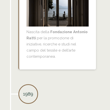
Nascita della
Fondazione Antonio
Ratti
per la promozione di
iniziative, ricerche e studi nel
campo del tessile e dell’arte
contemporanea.
1989