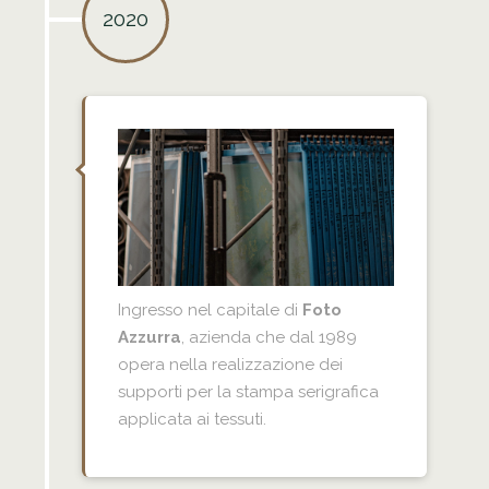
2020
Ingresso nel capitale di
Foto
Azzurra
, azienda che dal 1989
opera nella realizzazione dei
supporti per la stampa serigrafica
applicata ai tessuti.