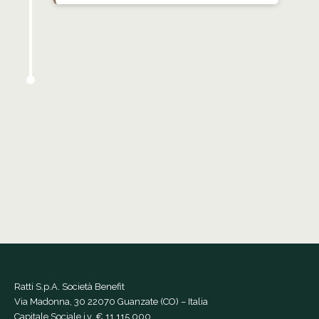
Ratti S.p.A. Società Benefit
Via Madonna, 30 22070 Guanzate (CO) – Italia
Capitale Sociale i.v. € 11.115.000