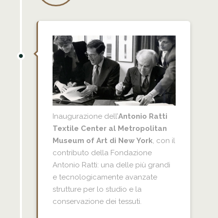
Inaugurazione dell’
Antonio Ratti
Textile Center al Metropolitan
Museum of Art di New York
, con il
contributo della Fondazione
Antonio Ratti: una delle più grandi
e tecnologicamente avanzate
strutture per lo studio e la
conservazione dei tessuti.