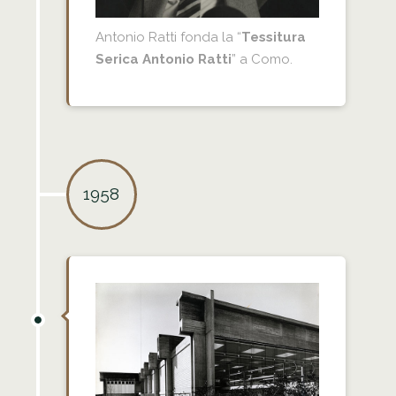
Antonio Ratti fonda la “
Tessitura
Serica Antonio Ratti
” a Como.
1958