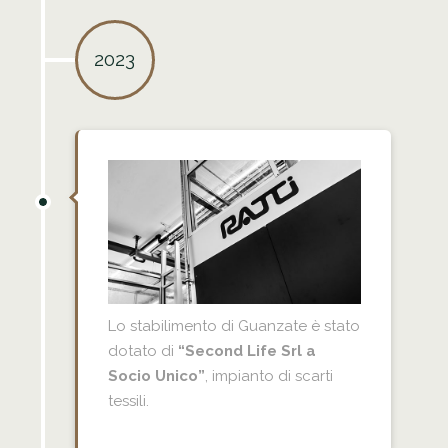
2023
Lo stabilimento di Guanzate è stato
dotato di
“Second Life Srl a
Socio Unico”
, impianto di scarti
tessili.