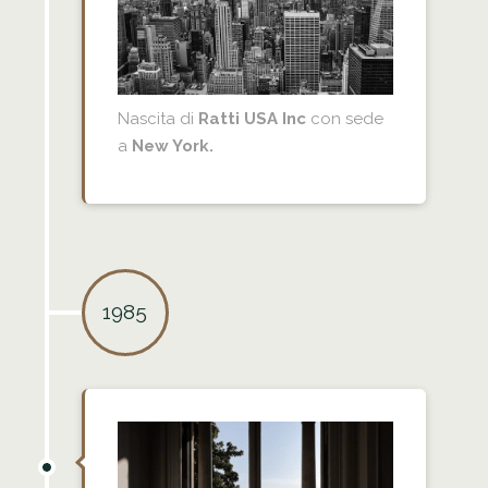
Nascita di
Ratti USA Inc
con sede
a
New York.
1985