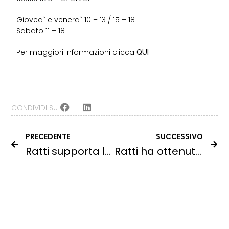
Giovedì e venerdì 10 – 13 / 15 – 18
Sabato 11 – 18
Per maggiori informazioni clicca
QUI
CONDIVIDI SU
PRECEDENTE
SUCCESSIVO
Ratti supporta la XIII edizione di TEDxLakeComo!
Ratti ha ottenuto l’accreditamento per il laboratorio interno di controllo qualità.