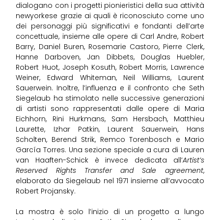
dialogano con i progetti pionieristici della sua attività
newyorkese grazie ai quali è riconosciuto come uno
dei personaggi più significativi e fondanti dell’arte
concettuale, insieme alle opere di Carl Andre, Robert
Barry, Daniel Buren, Rosemarie Castoro, Pierre Clerk,
Hanne Darboven, Jan Dibbets, Douglas Huebler,
Robert Huot, Joseph Kosuth, Robert Morris, Lawrence
Weiner, Edward Whiteman, Neil Williams, Laurent
Sauerwein. Inoltre, l’influenza e il confronto che Seth
Siegelaub ha stimolato nelle successive generazioni
di artisti sono rappresentati dalle opere di Maria
Eichhorn, Rini Hurkmans, Sam Hersbach, Matthieu
Laurette, Izhar Patkin, Laurent Sauerwein, Hans
Scholten, Berend Strik, Remco Torenbosch e Mario
García Torres. Una sezione speciale a cura di Lauren
van Haaften-Schick è invece dedicata all’
Artist’s
Reserved Rights Transfer and Sale agreement
,
elaborato da Siegelaub nel 1971 insieme all’avvocato
Robert Projansky.
La mostra è solo l’inizio di un progetto a lungo