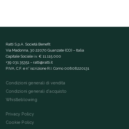
Ratti S.p.A. Società Benefit
Via Madonna, 30 22070 Guanzate (CO) – Italia
Capitale Sociale i.v. € 11.115.000
+39 031 35351
–
ratti@ratti.it
P.IVA, C.F. e n° iscrizione R.I. Como 00808220131
Condizioni generali di vendita
Condizioni generali d'acquisto
Whistleblowing
Privacy Policy
Cookie Policy