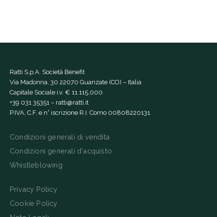
Ratti S.p.A. Società Benefit
Via Madonna, 30 22070 Guanzate (CO) – Italia
Capitale Sociale i.v. € 11.115.000
+39 031 35351
–
ratti@ratti.it
P.IVA, C.F. e n° iscrizione R.I. Como 00808220131
Condizioni generali di vendita
Condizioni generali d'acquisto
Whistleblowing
Privacy Policy
Cookie Policy