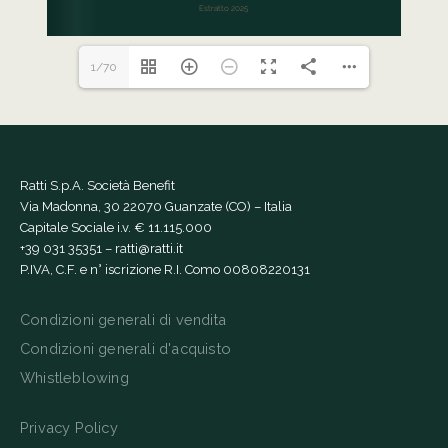
1/70
Ratti S.p.A. Società Benefit
Via Madonna, 30 22070 Guanzate (CO) – Italia
Capitale Sociale i.v. € 11.115.000
+39 031 35351
–
ratti@ratti.it
P.IVA, C.F. e n° iscrizione R.I. Como 00808220131
Condizioni generali di vendita
Condizioni generali d'acquisto
Whistleblowing
Privacy Policy