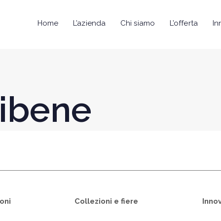
Home
L’azienda
Chi siamo
L’offerta
In
aibene
oni
Collezioni e fiere
Inno