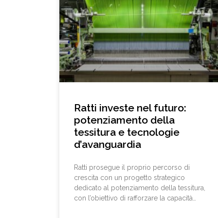
il futuro della moda maschile e femminile.
Al MADE Film Festival 2025 di Bergamo, ha
ricevuto una menzione speciale della
giuria, riconoscimento della capacità di
emozionare raccontando la storia di
un’azienda unica. Scopri la
Ratti investe nel futuro:
potenziamento della
tessitura e tecnologie
d’avanguardia
Ratti prosegue il proprio percorso di
crescita con un progetto strategico
dedicato al potenziamento della tessitura,
con l’obiettivo di rafforzare la capacità
produttiva interna e valorizzare il saper fare