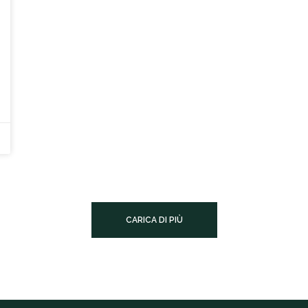
piccolo gesto diventato simbolo di
speranza, bellezza
CARICA DI PIÙ