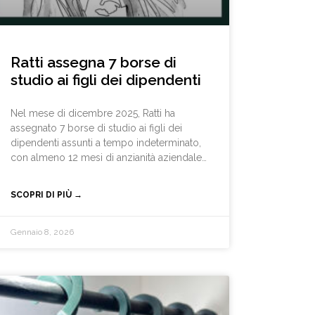
brand. È stata inoltre Amministratore
Delegato di Valenza Setting Lab. In
precedenza, ha ricoperto
Ratti assegna 7 borse di
studio ai figli dei dipendenti
Nel mese di dicembre 2025, Ratti ha
assegnato 7 borse di studio ai figli dei
dipendenti assunti a tempo indeterminato,
con almeno 12 mesi di anzianità aziendale
e in forza al momento dell’assegnazione.
L’iniziativa, portata avanti da diversi anni, ha
SCOPRI DI PIÙ →
riguardato studenti iscritti a percorsi
scolastici secondari di secondo grado
coerenti con gli ambiti tecnici e
Gennaio 8, 2026
professionali di riferimento per l’Azienda,
tra cui Meccanica e Meccatronica,
Elettronica ed Elettrotecnica, Informatica e
Telecomunicazioni, Chimica e
Biotecnologie, Sistema Moda, Costruzioni,