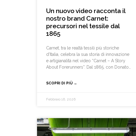
Un nuovo video racconta il
nostro brand Carnet:
precursori nel tessile dal
1865
Carnet, tra le realtà tessili più storiche
d’Italia, celebra la sua storia di innovazione
e artigianalità nel video “Carnet – A Story
About Forerunners”. Dal 1865, con Donato
Levi e le Fabbriche Riunite, passando per
Giuseppe Rivetti e Antonio Ratti, fino alla
SCOPRI DI PIÙ →
nascita del marchio Carnet, il film racconta
le storie di quattro precursori che hanno
tracciato nuove strade nel tessile, unendo
Febbraio 16, 2026
talento, creatività e passione per la sartoria.
Il video, diretto da Daniele Filippo Rossi e
prodotto da NT Next – Evolving
Communication, celebra la tradizione del
made to measure e la visione di Carnet per