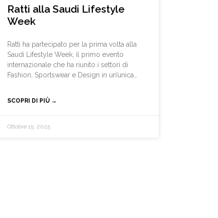
Ratti alla Saudi Lifestyle
Week
Ratti ha partecipato per la prima volta alla
Saudi Lifestyle Week, il primo evento
internazionale che ha riunito i settori di
Fashion, Sportswear e Design in un’unica
fiera dedicata al futuro del lifestyle,
rappresentando un punto di incontro
SCOPRI DI PIÙ →
strategico in Arabia Saudita — un mercato
dinamico, in forte espansione e ricco di
opportunità per le eccellenze del Made in
Ottobre 15, 2025
Italy.L’azienda ha preso parte con Ratti
Arredamento/Accessori e Carnet
cogliendo un’occasione unica per
presentare la qualità e lo stile italiano ad un
pubblico internazionale e per instaurare
nuove connessioni e partnership
strategiche nel mondo del lifestyle e del
design