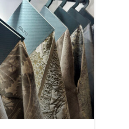
Ambiente e Territorio. Le borse di studio
sono state assegnate sulla base del
rendimento scolastico, con l’obiettivo di
riconoscere l’impegno, la costanza e i
risultati raggiunti dagli studenti. Con questa
iniziativa, l’Azienda ha voluto esprimere
concretamente la propria vicinanza alle
famiglie e la propria fiducia nei giovani,
sostenendo il loro percorso di crescita