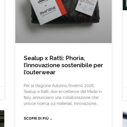
Sealup x Ratti: Phoria,
l’innovazione sostenibile per
l’outerwear
Per la stagione Autunno/Inverno 2026,
Sealup e Ratti, due eccellenze del Made in
Italy, annunciano una collaborazione che
unisce ricerca sui materiali, innovazione
responsabile e savoir-faire manifatturiero.
Dall’incontro tra i due brand nasce una
SCOPRI DI PIÙ →
capsule dedicata che esplora le